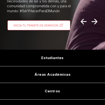
necesidades de las y los demás, una
comunidad comprometida con y para el
mundo: #SerYHacerParaElMundo
INICIA TU TRÁMITE DE ADMISIÓN
Estudiantes
Asistencia y Servicios Digitales
Áreas Académicas
Becas y Financiamiento
Arquitectura y Diseño
Centros
Inducción Universitaria
Ciencias Económico Administrativas
Intercambio Académico