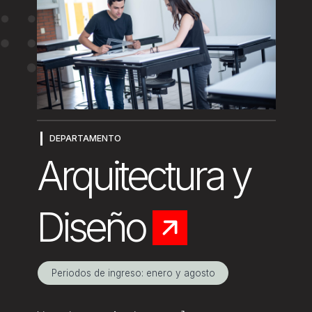
Noticias y Eventos
Procuraduría de Derechos Universitarios
Radio Ibero
Talleres Artísticos
Transporte (DSGRM)
Vacantes Ibero
DEPARTAMENTO
Arquitectura y
Diseño
Periodos de ingreso: enero y agosto