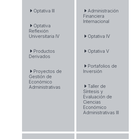
Optativa III
Administración
Financiera
Internacional
Optativa
Reflexión
Universitaria IV
Optativa IV
Productos
Optativa V
Derivados
Portafolios de
Proyectos de
Inversión
Gestión de
Económico
Taller de
Administrativas
Síntesis y
Evaluación de
Ciencias
Económico
Administrativas III