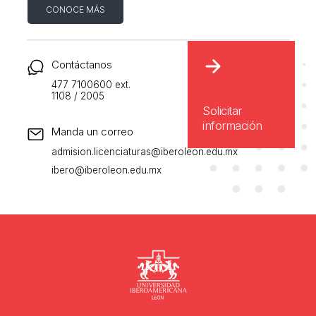
CONOCE MÁS
Contáctanos
477 7100600 ext.
1108 / 2005
Solicitar
información
Manda un correo
admision.licenciaturas@iberoleon.edu.mx
ibero@iberoleon.edu.mx
Universidad