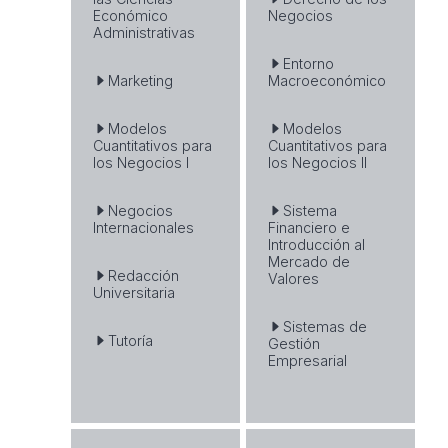
Económico
Negocios
Administrativas
Entorno
Marketing
Macroeconómico
Modelos
Modelos
Cuantitativos para
Cuantitativos para
los Negocios I
los Negocios II
Negocios
Sistema
Internacionales
Financiero e
Introducción al
Mercado de
Redacción
Valores
Universitaria
Sistemas de
Tutoría
Gestión
Empresarial