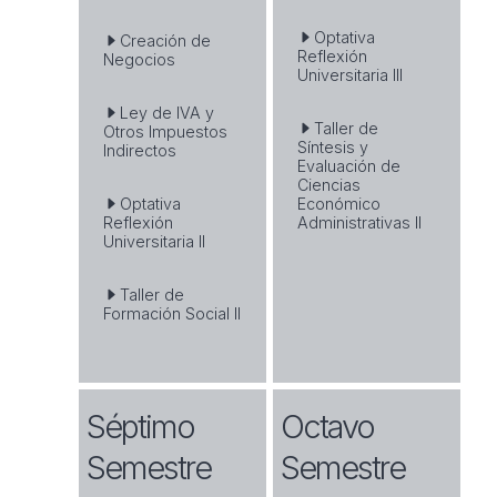
Optativa
Creación de
Reflexión
Negocios
Universitaria III
Ley de IVA y
Taller de
Otros Impuestos
Síntesis y
Indirectos
Evaluación de
Ciencias
Optativa
Económico
Reflexión
Administrativas II
Universitaria II
Taller de
Formación Social II
Séptimo
Octavo
Semestre
Semestre