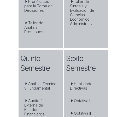
Pronósticos
Taller de
para la Toma de
Síntesis y
Decisiones
Evaluación de
Ciencias
Económico
Taller de
Administrativas I
Análisis
Presupuestal
Quinto
Sexto
Semestre
Semestre
Análisis Técnico
Habilidades
y Fundamental
Directivas
Auditoría
Optativa I
Externa de
Estados
Optativa II
Financieros