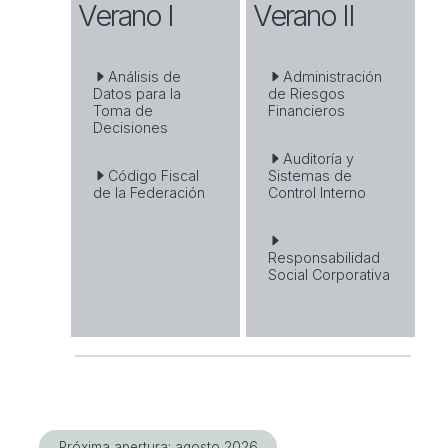
Verano I
Verano II
Análisis de
Administración
Datos para la
de Riesgos
Toma de
Financieros
Decisiones
Auditoría y
Código Fiscal
Sistemas de
de la Federación
Control Interno
Responsabilidad
Social Corporativa
Próxima apertura: agosto 2026