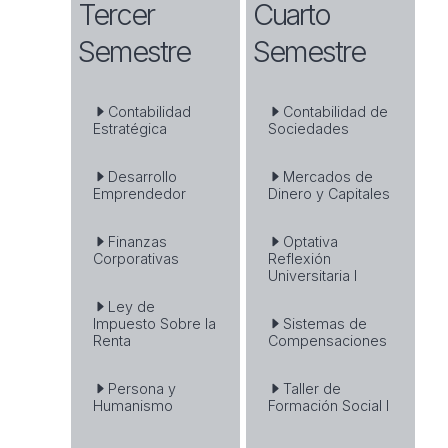
Tercer
Cuarto
Semestre
Semestre
Contabilidad
Contabilidad de
Estratégica
Sociedades
Desarrollo
Mercados de
Emprendedor
Dinero y Capitales
Finanzas
Optativa
Corporativas
Reflexión
Universitaria I
Ley de
Impuesto Sobre la
Sistemas de
Renta
Compensaciones
Persona y
Taller de
Humanismo
Formación Social I