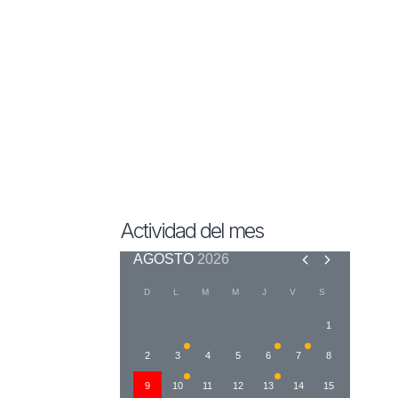
Actividad del mes
AGOSTO
2026
D
L
M
M
J
V
S
1
2
3
4
5
6
7
8
9
10
11
12
13
14
15