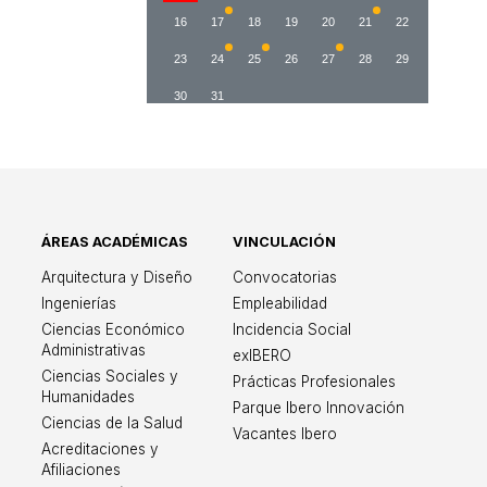
16
17
18
19
20
21
22
23
24
25
26
27
28
29
30
31
ÁREAS ACADÉMICAS
VINCULACIÓN
ricana León
Arquitectura y Diseño
Convocatorias
Ingenierías
Empleabilidad
Ciencias Económico
Incidencia Social
Administrativas
exIBERO
Ciencias Sociales y
Prácticas Profesionales
Humanidades
Parque Ibero Innovación
Ciencias de la Salud
Vacantes Ibero
Acreditaciones y
Afiliaciones