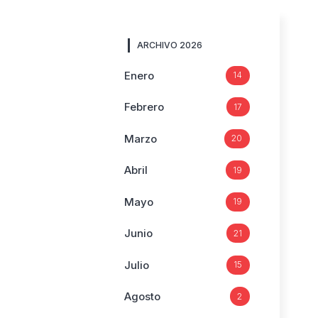
ARCHIVO 2026
Enero
14
Febrero
17
Marzo
20
Abril
19
Mayo
19
Junio
21
Julio
15
Agosto
2