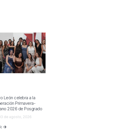
ro León celebra a la
eración Primavera-
ano 2026 de Posgrado
3 de agosto, 2026
ER