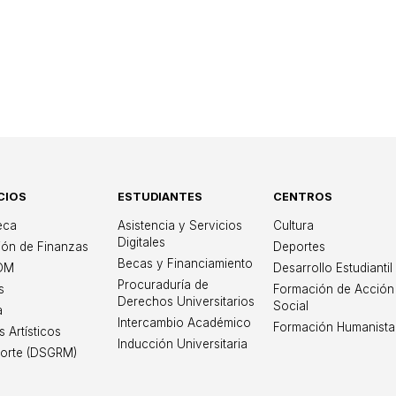
CIOS
ESTUDIANTES
CENTROS
iversidad Iberoame
teca
Asistencia y Servicios
Cultura
Digitales
ión de Finanzas
Deportes
Becas y Financiamiento
OM
Desarrollo Estudiantil
Procuraduría de
s
Formación de Acción
Derechos Universitarios
Social
a
Intercambio Académico
Formación Humanista
s Artísticos
Inducción Universitaria
orte (DSGRM)