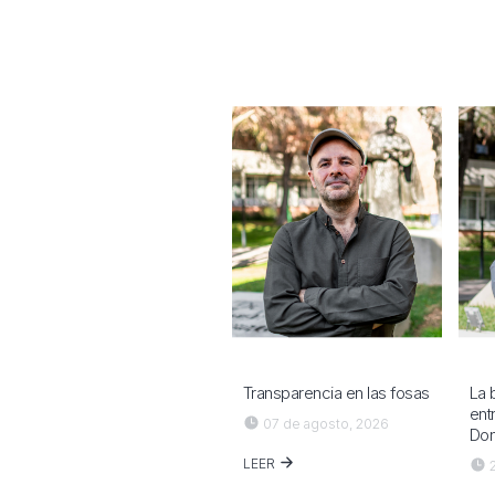
Transparencia en las fosas
La 
ent
07 de agosto, 2026
Do
LEER
2