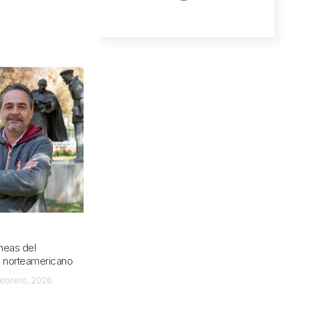
áneas del
o norteamericano
ebrero, 2026