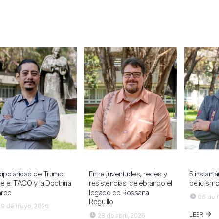
bipolaridad de Trump:
Entre juventudes, redes y
5 instant
re el TACO y la Doctrina
resistencias: celebrando el
belicism
nroe
legado de Rossana
06 de f
Reguillo
9 de mayo, 2026
LEER
28 de abril, 2026