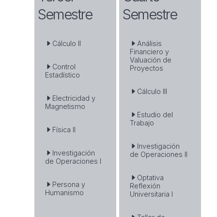
Semestre
Semestre
Cálculo II
Análisis
Financiero y
Valuación de
Control
Proyectos
Estadístico
Cálculo III
Electricidad y
Magnetismo
Estudio del
Trabajo
Física II
Investigación
Investigación
de Operaciones II
de Operaciones I
Optativa
Persona y
Reflexión
Humanismo
Universitaria I