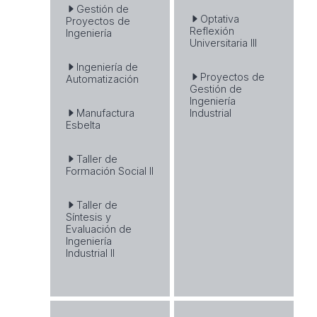
Gestión de
Optativa
Proyectos de
Reflexión
Ingeniería
Universitaria III
Ingeniería de
Proyectos de
Automatización
Gestión de
Ingeniería
Manufactura
Industrial
Esbelta
Taller de
Formación Social II
Taller de
Síntesis y
Evaluación de
Ingeniería
Industrial II