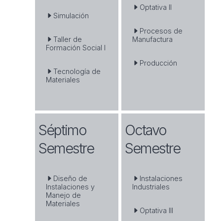
Optativa II
Simulación
Procesos de
Taller de
Manufactura
Formación Social I
Producción
Tecnología de
Materiales
Séptimo
Octavo
Semestre
Semestre
Diseño de
Instalaciones
Instalaciones y
Industriales
Manejo de
Materiales
Optativa III