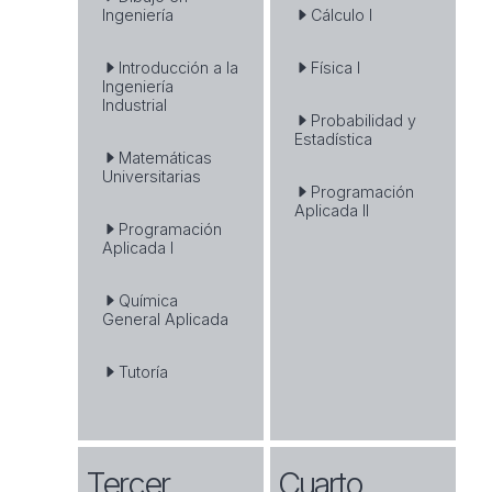
Ingeniería
Cálculo I
Introducción a la
Física I
Ingeniería
Industrial
Probabilidad y
Estadística
Matemáticas
Universitarias
Programación
Aplicada II
Programación
Aplicada I
Química
General Aplicada
Tutoría
Tercer
Cuarto