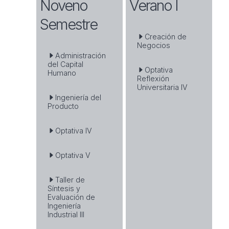
Noveno
Verano I
Semestre
Creación de
Negocios
Administración
del Capital
Optativa
Humano
Reflexión
Universitaria IV
Ingeniería del
Producto
Optativa IV
Optativa V
Taller de
Síntesis y
Evaluación de
Ingeniería
Industrial III