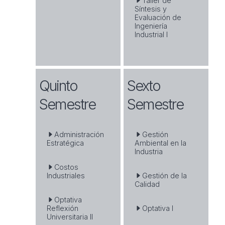
Taller de
Síntesis y
Evaluación de
Ingeniería
Industrial I
Quinto
Sexto
Semestre
Semestre
Administración
Gestión
Estratégica
Ambiental en la
Industria
Costos
Industriales
Gestión de la
Calidad
Optativa
Reflexión
Optativa I
Universitaria II