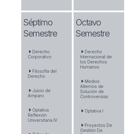
Séptimo
Octavo
Semestre
Semestre
Derecho
Derecho
Corporativo
Internacional de
los Derechos
Humanos
Filosofía del
Derecho
Medios
Alternos de
Juicio de
Solución de
Amparo
Controversias
Optativa
Optativa I
Reflexión
Universitaria IV
Proyectos De
Gestión De