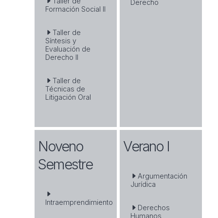
Taller de
Derecho
Formación Social II
Taller de
Síntesis y
Evaluación de
Derecho II
Taller de
Técnicas de
Litigación Oral
Noveno
Verano I
Semestre
Argumentación
Jurídica
Intraemprendimiento
Derechos
Humanos