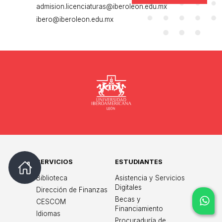
admision.licenciaturas@iberoleon.edu.mx
ibero@iberoleon.edu.mx
Universidad
SERVICIOS
ESTUDIANTES
Biblioteca
Asistencia y Servicios
Digitales
Dirección de Finanzas
Becas y
CESCOM
Financiamiento
Idiomas
Procuraduría de