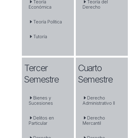
Teoría
Teoría del
Económica
Derecho
Teoría Política
Tutoría
Tercer
Cuarto
Semestre
Semestre
Bienes y
Derecho
Sucesiones
Administrativo II
Delitos en
Derecho
Particular
Mercantil
Derecho
Derecho