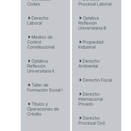
Civiles
Procesal Laboral
Derecho
Optativa
Laboral
Reflexión
Universitaria III
Medios de
Control
Propiedad
Constitucional
Industrial
Optativa
Derecho
Reflexión
Ambiental
Universitaria II
Derecho Fiscal
Taller de
Formación Social I
Derecho
Internacional
Títulos y
Privado
Operaciones de
Crédito
Derecho
Procesal Civil