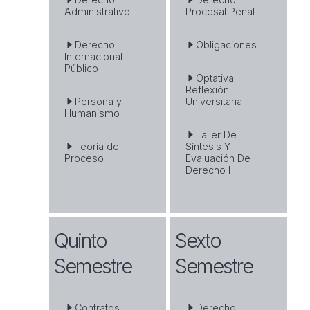
Administrativo I
Procesal Penal
Derecho
Obligaciones
Internacional
Público
Optativa
Reflexión
Persona y
Universitaria I
Humanismo
Taller De
Teoría del
Síntesis Y
Proceso
Evaluación De
Derecho I
Quinto
Sexto
Semestre
Semestre
Contratos
Derecho