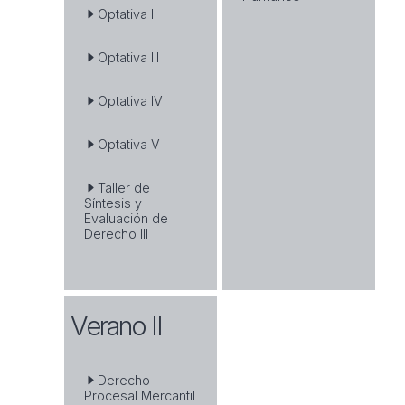
Optativa II
Optativa III
Optativa IV
Optativa V
Taller de
Síntesis y
Evaluación de
Derecho III
Verano II
Derecho
Procesal Mercantil