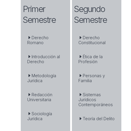
Primer
Segundo
Semestre
Semestre
Derecho
Derecho
Romano
Constitucional
Introducción al
Ética de la
Derecho
Profesión
Metodología
Personas y
Jurídica
Familia
Redacción
Sistemas
Universitaria
Jurídicos
Contemporáneos
Sociología
Jurídica
Teoría del Delito