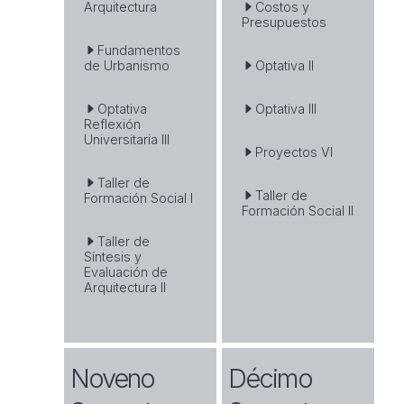
Arquitectura
Costos y
Presupuestos
Fundamentos
de Urbanismo
Optativa II
Optativa
Optativa III
Reflexión
Universitaria III
Proyectos VI
Taller de
Taller de
Formación Social I
Formación Social II
Taller de
Síntesis y
Evaluación de
Arquitectura II
Noveno
Décimo