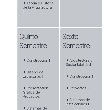
Teoría e Historia
de la Arquitectura
II
Quinto
Sexto
Semestre
Semestre
Construcción II
Arquitectura y
Sustentabilidad
Diseño de
Estructuras II
Construcción III
Presentación
Proyectos V
Gráfica de
Proyectos
Sistemas de
Instalaciones II
Sistemas de