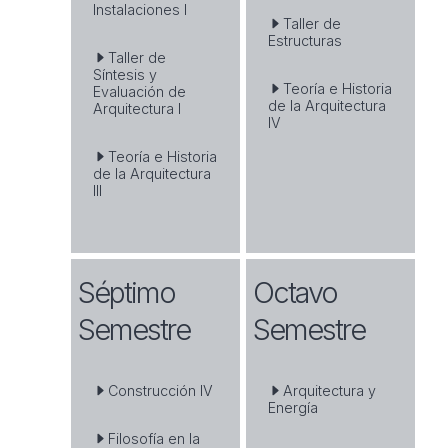
Instalaciones I
Taller de
Estructuras
Taller de
Síntesis y
Teoría e Historia
Evaluación de
de la Arquitectura
Arquitectura I
IV
Teoría e Historia
de la Arquitectura
III
Séptimo
Octavo
Semestre
Semestre
Construcción IV
Arquitectura y
Energía
Filosofía en la