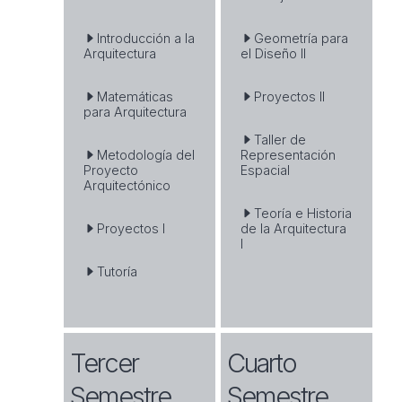
Introducción a la
Geometría para
Arquitectura
el Diseño II
Matemáticas
Proyectos II
para Arquitectura
Taller de
Metodología del
Representación
Proyecto
Espacial
Arquitectónico
Teoría e Historia
Proyectos I
de la Arquitectura
I
Tutoría
Tercer
Cuarto
Semestre
Semestre