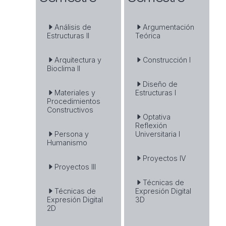
Análisis de
Argumentación
Estructuras II
Teórica
Arquitectura y
Construcción I
Bioclima II
Diseño de
Materiales y
Estructuras I
Procedimientos
Constructivos
Optativa
Reflexión
Persona y
Universitaria I
Humanismo
Proyectos IV
Proyectos III
Técnicas de
Técnicas de
Expresión Digital
Expresión Digital
3D
2D