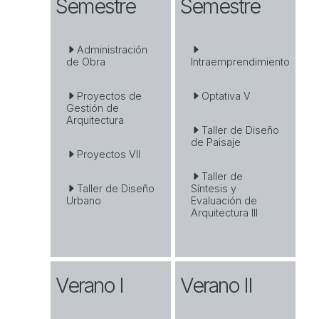
Semestre
Semestre
Administración
de Obra
Intraemprendimiento
Proyectos de
Optativa V
Gestión de
Arquitectura
Taller de Diseño
de Paisaje
Proyectos VII
Taller de
Taller de Diseño
Síntesis y
Urbano
Evaluación de
Arquitectura III
Verano I
Verano II