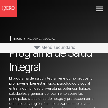
INICIO
INCIDENCIA SOCIAL
Menú secundario
Programa de Salud
Incidencia Social
Integral
P. Universitario de Derechos Humanos
El programa de salud integral tiene como propósito
promover el bienestar físico, psicológico y social
entre la comunidad universitaria, potenciar hábitos
P. de Estudios sobre Migración
saludables y generar conocimiento sobre las
principales situaciones de riesgo y protección en la
comunidad y región. Para alcanzar este objetivo el
P. de Género