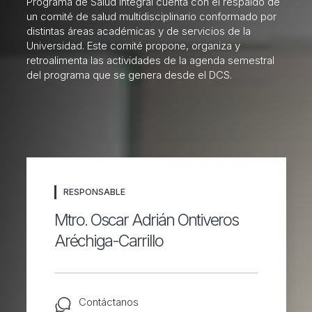
Programa de Salud Integral cuenta con el respaldo de
un comité de salud multidisciplinario conformado por
distintas áreas académicas y de servicios de la
P. de Salud Integral
Universidad. Este comité propone, organiza y
retroalimenta las actividades de la agenda semestral
del programa que se genera desde el DCS.
P. Institucional de Sustentabilidad
RESPONSABLE
Mtro. Oscar Adrián Ontiveros
Aréchiga-Carrillo
Contáctanos