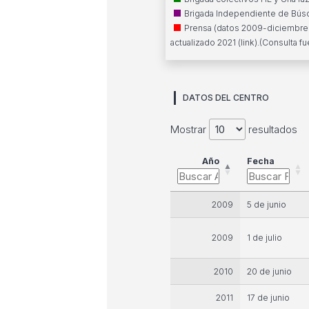
Brigada Independiente de Búsq
Prensa (datos 2009-diciembre d
actualizado 2021 (
link
).(Consulta f
DATOS DEL CENTRO
Mostrar
resultados
Año
Fecha
2009
5 de junio
2009
1 de julio
2010
20 de junio
2011
17 de junio