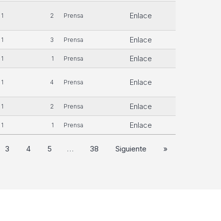
Enlace
1
2
Prensa
Enlace
1
3
Prensa
Enlace
1
1
Prensa
Enlace
1
4
Prensa
Enlace
1
2
Prensa
Enlace
1
1
Prensa
3
4
5
…
38
Siguiente
»