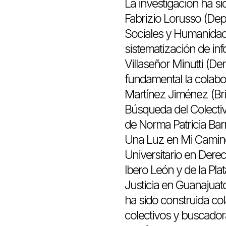
La investigación ha si
Fabrizio Lorusso (De
Sociales y Humanidad
sistematización de in
Villaseñor Minutti (De
fundamental la colabo
Martínez Jiménez (Br
Búsqueda del Colectiv
de Norma Patricia Bar
Una Luz en Mi Camino
Universitario en Der
Ibero León y de la Pla
Justicia en Guanajuato
ha sido construida co
colectivos y buscador