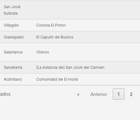
San José
Iturbide
Villagrán
Colonia El Pintor
Guanajuato
El Capulín de Bustos
Salamanca
Oteros
Salvatierra
(La estancia de) San José del Carmen
Acámbaro
Comunidad de El moral
tados
«
Anterior
1
2