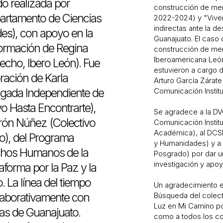
do realizada por
construcción de me
partamento de Ciencias
2022-2024) y "Viven
indirectas ante la d
es), con apoyo en la
Guanajuato. El caso d
formación de Regina
construcción de mem
Iberoamericana León)
recho, Ibero León). Fue
estuvieron a cargo d
ración de Karla
Arturo García Zárate
igada Independiente de
Comunicación Institu
o Hasta Encontrarte),
Se agradece a la DV
rón Núñez (Colectivo
Comunicación Institu
Académica), al DCS
), del Programa
y Humanidades) y a l
echos Humanos de la
Posgrado) por dar un
investigación y apoy
taforma por la Paz y la
. La línea del tiempo
Un agradecimiento e
laborativamente con
Búsqueda del colecti
Luz en Mi Camino po
as de Guanajuato.
como a todos los c