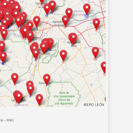
IBERO LEÓN
te –
link
)