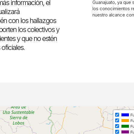
ás información, el
Guanajuato, ya que s
los conocimientos r
ualizará
nuestro alcance co
én con los hallazgos
orten los colectivos y
entes y que no estén
oficiales.
F
F
Fu
Fu