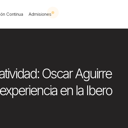
 Iberoamericana Leó
ón Continua
Admisiones
eatividad: Oscar Aguirre
xperiencia en la Ibero