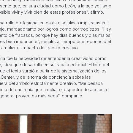
sente que, en una ciudad como León, a la que yo llamo
sible vivir y vivir bien de estas profesiones”, afirmó.
arrollo profesional en estas disciplinas implica asumir
je, marcado tanto por logros como por tropiezos. “Hay
iento de fracasos, porque hay días buenos y días malos,
es bien importante”, señaló, al tiempo que reconoció el
ampliar el impacto del trabajo creativo.
arla fue la necesidad de entender la creatividad como
, idea que desarrolla en su trabajo editorial ‘El libro del
ue el texto surgió a partir de la sistematización de los
enter, y de la toma de conciencia sobre las
fuera del ámbito estrictamente creativo. “Me pesaba
ta de que tenía que ampliar el espectro de acción, el
generar proyectos más ricos”, compartió.