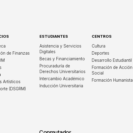
CIOS
ESTUDIANTES
CENTROS
iversidad Iberoame
teca
Asistencia y Servicios
Cultura
Digitales
ión de Finanzas
Deportes
Becas y Financiamiento
OM
Desarrollo Estudiantil
Procuraduría de
s
Formación de Acción
Derechos Universitarios
Social
a
Intercambio Académico
Formación Humanista
s Artísticos
Inducción Universitaria
orte (DSGRM)
Conmutador