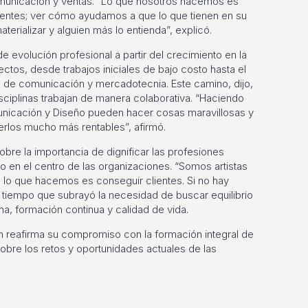
municación y ventas. “Lo que nosotros hacemos es
ientes; ver cómo ayudamos a que lo que tienen en su
erializar y alguien más lo entienda”, explicó.
de evolución profesional a partir del crecimiento en la
ctos, desde trabajos iniciales de bajo costo hasta el
es de comunicación y mercadotecnia. Este camino, dijo,
isciplinas trabajan de manera colaborativa. “Haciendo
nicación y Diseño pueden hacer cosas maravillosas y
erlos mucho más rentables”, afirmó.
obre la importancia de dignificar las profesiones
o en el centro de las organizaciones. “Somos artistas
a lo que hacemos es conseguir clientes. Si no hay
l tiempo que subrayó la necesidad de buscar equilibrio
ina, formación continua y calidad de vida.
n reafirma su compromiso con la formación integral de
sobre los retos y oportunidades actuales de las