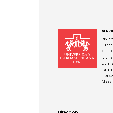
SERVI
Un
Biblio
Direcc
CESC
Idioma
Librerí
Tallere
Transp
Misas
Dirección