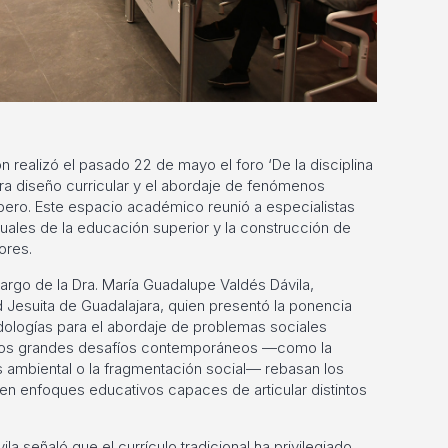
 realizó el pasado 22 de mayo el foro ‘De la disciplina
para diseño curricular y el abordaje de fenómenos
 Ibero. Este espacio académico reunió a especialistas
tuales de la educación superior y la construcción de
ores.
cargo de la Dra. María Guadalupe Valdés Dávila,
 Jesuita de Guadalajara, quien presentó la ponencia
odologías para el abordaje de problemas sociales
 los grandes desafíos contemporáneos —como la
sis ambiental o la fragmentación social— rebasan los
igen enfoques educativos capaces de articular distintos
la señaló que el currículo tradicional ha privilegiado