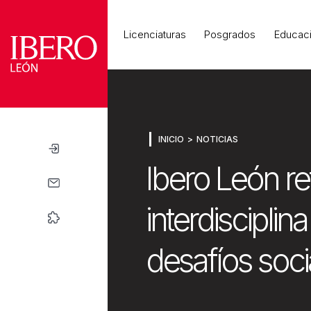
Universidad
Licenciaturas
Posgrados
Educaci
INICIO
NOTICIAS
Ibero León re
interdiscipli
desafíos soc