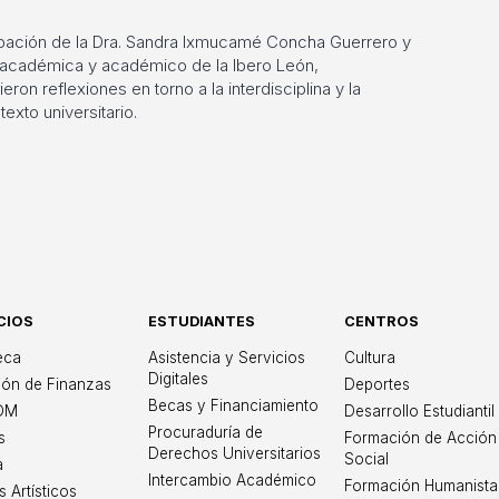
cipación de la Dra. Sandra Ixmucamé Concha Guerrero y
, académica y académico de la Ibero León,
on reflexiones en torno a la interdisciplina y la
exto universitario.
CIOS
ESTUDIANTES
CENTROS
iversidad Iberoame
teca
Asistencia y Servicios
Cultura
Digitales
ión de Finanzas
Deportes
Becas y Financiamiento
OM
Desarrollo Estudiantil
Procuraduría de
s
Formación de Acción
Derechos Universitarios
Social
a
Intercambio Académico
Formación Humanista
s Artísticos