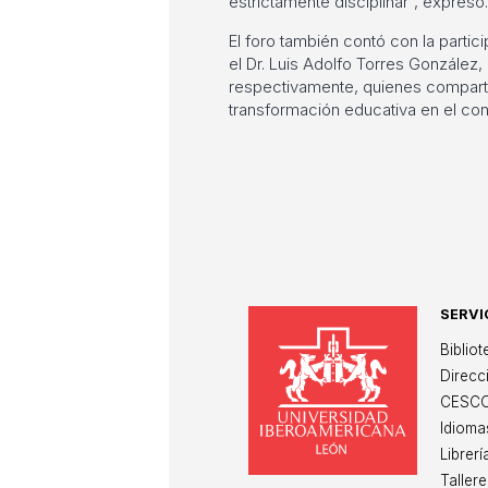
estrictamente disciplinar”, expresó.
El foro también contó con la parti
el Dr. Luis Adolfo Torres González
respectivamente, quienes compartier
transformación educativa en el cont
SERVI
Un
Biblio
Direcc
CESC
Idioma
Librerí
Tallere