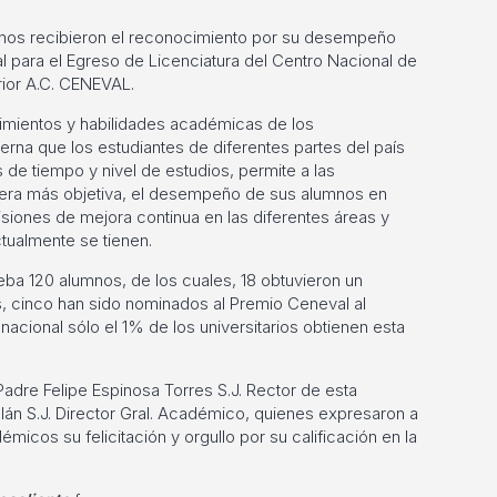
lumnos recibieron el reconocimiento por su desempeño
 para el Egreso de Licenciatura del Centro Nacional de
rior A.C. CENEVAL.
cimientos y habilidades académicas de los
xterna que los estudiantes de diferentes partes del país
 de tiempo y nivel de estudios, permite a las
nera más objetiva, el desempeño de sus alumnos en
isiones de mejora continua en las diferentes áreas y
ctualmente se tienen.
eba 120 alumnos, de los cuales, 18 obtuvieron un
 cinco han sido nominados al Premio Ceneval al
acional sólo el 1% de los universitarios obtienen esta
Padre Felipe Espinosa Torres S.J. Rector de esta
alán S.J. Director Gral. Académico, quienes expresaron a
micos su felicitación y orgullo por su calificación en la