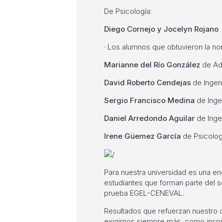
De Psicología:
Diego Cornejo y Jocelyn Rojano
· Los alumnos que obtuvieron la no
Marianne del Río González
de Ad
David Roberto Cendejas
de Ingeni
Sergio Francisco Medina
de Inge
Daniel Arredondo Aguilar
de Inge
Irene Güemez García
de Psicolog
Para nuestra universidad es una e
estudiantes que forman parte del se
prueba EGEL-CENEVAL.
Resultados que refuerzan nuestro 
exigirnos siempre más, como inspir