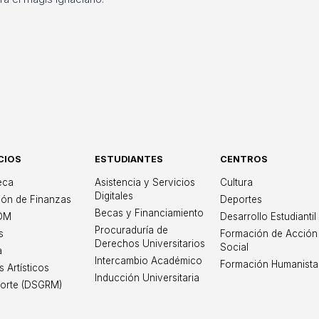
CIOS
ESTUDIANTES
CENTROS
iversidad Iberoame
teca
Asistencia y Servicios
Cultura
Digitales
ión de Finanzas
Deportes
Becas y Financiamiento
OM
Desarrollo Estudiantil
Procuraduría de
s
Formación de Acción
Derechos Universitarios
Social
a
Intercambio Académico
Formación Humanista
s Artísticos
Inducción Universitaria
orte (DSGRM)