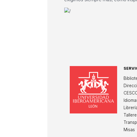
SERVI
Un
Biblio
Direcc
CESC
Idioma
Librerí
Tallere
Transp
Misas