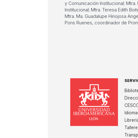
y Comunicación Institucional; Mtra
Institucional; Mtra. Teresa Edith B
Mtra. Ma. Guadalupe Hinojosa Angel
Pons Ruenes, coordinador de Prom
SERVI
Un
Biblio
Direcc
CESC
Idioma
Librerí
Tallere
Transp