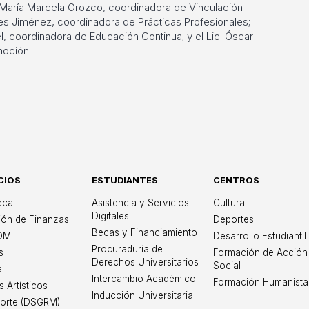
. María Marcela Orozco, coordinadora de Vinculación
oites Jiménez, coordinadora de Prácticas Profesionales;
, coordinadora de Educación Continua; y el Lic. Óscar
oción.
CIOS
ESTUDIANTES
CENTROS
iversidad Iberoame
teca
Asistencia y Servicios
Cultura
Digitales
ión de Finanzas
Deportes
Becas y Financiamiento
OM
Desarrollo Estudiantil
Procuraduría de
s
Formación de Acción
Derechos Universitarios
Social
a
Intercambio Académico
Formación Humanista
s Artísticos
Inducción Universitaria
orte (DSGRM)