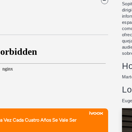
Sopi
diri
info
espa
como
ofre
quej
audi
sobr
Ho
Mart
Lo
Euge