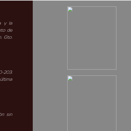
a y la
nto de
, Gto.
0-203.
última
ón sin