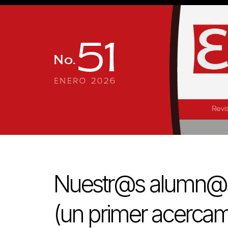
51
No.
ENERO 2026
Revi
Nuestr@s alumn@s d
(un primer acercam