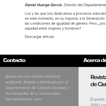
Daniel Huerga García
. Director del Departamen
Los y las que nos dedicamos a procesos educativ
en este momento, en su mayoría, a la Generación Z
las condiciones de igualdad de género. Pero, ¿los
equidad entre mujeres y hombres?
Descargar artículo
Contacto
Acerca d
Revist
Epikeia es una revista semestral
publicada, dirigida y distribuida por el
de Cie
Departamento de Ciencias Sociales y
Humanidades de la Universidad
Iberoamericana León.
El punto
2000 cua