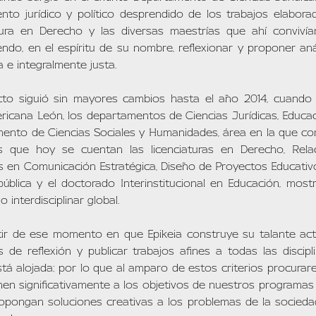
nto jurídico y político desprendido de los trabajos elabor
tura en Derecho y las diversas maestrías que ahí conviv
endo, en el espíritu de su nombre, reflexionar y proponer aná
a e integralmente justa.
cto siguió sin mayores cambios hasta el año 2014, cuando 
ricana León, los departamentos de Ciencias Jurídicas, Educaci
ento de Ciencias Sociales y Humanidades, área en la que c
s que hoy se cuentan las licenciaturas en Derecho, Rela
s en Comunicación Estratégica, Diseño de Proyectos Educativos
pública y el doctorado Interinstitucional en Educación, mos
 interdisciplinar global.
tir de ese momento en que Epikeia construye su talante actual
s de reflexión y publicar trabajos afines a todas las dis
tá alojada; por lo que al amparo de estos criterios procura
en significativamente a los objetivos de nuestros programas
opongan soluciones creativas a los problemas de la sociedad