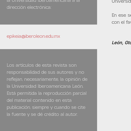
la Universidad Iberoamericana a la
Universid
dirección electrónica:
En ese s
con el fa
epikeia@iberoleon.edu.mx
León, Gto
Los artículos de esta revista son
responsabilidad de sus autores y no
reflejan, necesariamente, la opinión de
la Universidad Iberoamericana León.
Está permitida la reproducción parcial
del material contenido en esta
publicación, siempre y cuando se cite
la fuente y se dé crédito al autor.