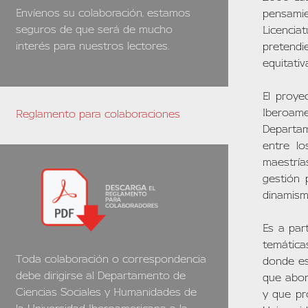
Envíenos su colaboración, estamos
pensamie
seguros de que será de mucho
Licencia
interés para nuestros lectores.
pretendi
equitativ
El proye
Iberoame
Reglamento para colaboraciones
Departam
entre lo
maestría
gestión 
dinamismo
Es a par
temática
Toda colaboración o correspondencia
donde es
debe dirigirse al Departamento de
que abon
Ciencias Sociales y Humanidades de
y que pr